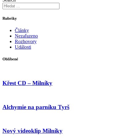
Rubriky
Články
Nezařazeno
Rozhovory
Události
Oblíbené
Křest CD – Milníky
Alchymie na parníku Tyrš
Nový videoklip Milníky