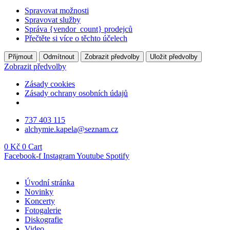
Spravovat možnosti
Spravovat služby
Správa {vendor_count} prodejců
Přečtěte si více o těchto účelech
Přijmout
Odmítnout
Zobrazit předvolby
Uložit předvolby
Zobrazit předvolby
Zásady cookies
Zásady ochrany osobních údajů
Přejít
737 403 115
k
alchymie.kapela@seznam.cz
obsahu
0
Kč
0
Cart
Facebook-f
Instagram
Youtube
Spotify
Úvodní stránka
Novinky
Koncerty
Fotogalerie
Diskografie
Video