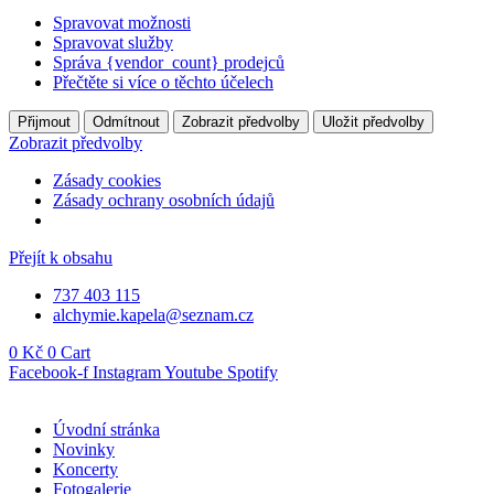
Spravovat možnosti
Spravovat služby
Správa {vendor_count} prodejců
Přečtěte si více o těchto účelech
Přijmout
Odmítnout
Zobrazit předvolby
Uložit předvolby
Zobrazit předvolby
Zásady cookies
Zásady ochrany osobních údajů
Přejít k obsahu
737 403 115
alchymie.kapela@seznam.cz
0
Kč
0
Cart
Facebook-f
Instagram
Youtube
Spotify
Úvodní stránka
Novinky
Koncerty
Fotogalerie