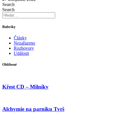
Search
Search
Rubriky
Články
Nezařazeno
Rozhovory
Události
Oblíbené
Křest CD – Milníky
Alchymie na parníku Tyrš