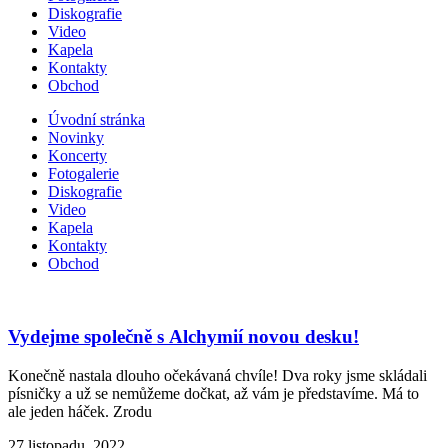
Diskografie
Video
Kapela
Kontakty
Obchod
Úvodní stránka
Novinky
Koncerty
Fotogalerie
Diskografie
Video
Kapela
Kontakty
Obchod
Vydejme společně s Alchymií novou desku!
Konečně nastala dlouho očekávaná chvíle! Dva roky jsme skládali
písničky a už se nemůžeme dočkat, až vám je představíme. Má to
ale jeden háček. Zrodu
27 listopadu, 2022