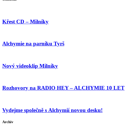
Křest CD – Milníky
Alchymie na parníku Tyrš
Nový videoklip Milníky
Rozhovory na RADIO HEY – ALCHYMIE 10 LET
Vydejme společně s Alchymií novou desku!
Archiv