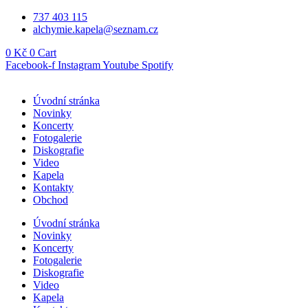
Přejít
737 403 115
k
alchymie.kapela@seznam.cz
obsahu
0
Kč
0
Cart
Facebook-f
Instagram
Youtube
Spotify
Úvodní stránka
Novinky
Koncerty
Fotogalerie
Diskografie
Video
Kapela
Kontakty
Obchod
Úvodní stránka
Novinky
Koncerty
Fotogalerie
Diskografie
Video
Kapela