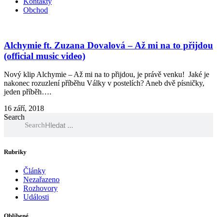
Kontakty
Obchod
Alchymie ft. Zuzana Dovalová – Až mi na to přijdou
(official music video)
Nový klip Alchymie – Až mi na to přijdou, je právě venku! Jaké je
nakonec rozuzlení příběhu Války v postelích? Aneb dvě písničky,
jeden příběh….
16 září, 2018
Search
Search
Rubriky
Články
Nezařazeno
Rozhovory
Události
Oblíbené