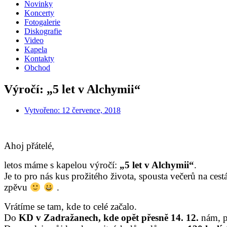
Novinky
Koncerty
Fotogalerie
Diskografie
Video
Kapela
Kontakty
Obchod
Výročí: „5 let v Alchymii“
Vytvořeno:
12 července, 2018
Ahoj přátelé,
letos máme s kapelou výročí:
„5 let v Alchymii“
.
Je to pro nás kus prožitého života, spousta večerů na ces
zpěvu
.
Vrátíme se tam, kde to celé začalo.
Do
KD v Zadražanech, kde opět přesně 14. 12.
nám, p