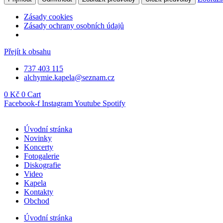
Zásady cookies
Zásady ochrany osobních údajů
Přejít k obsahu
737 403 115
alchymie.kapela@seznam.cz
0
Kč
0
Cart
Facebook-f
Instagram
Youtube
Spotify
Úvodní stránka
Novinky
Koncerty
Fotogalerie
Diskografie
Video
Kapela
Kontakty
Obchod
Úvodní stránka