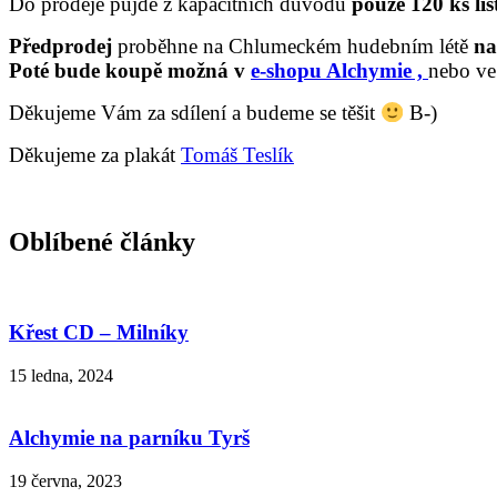
Do prodeje půjde z kapacitních důvodů
pouze 120 ks lí
Předprodej
proběhne na Chlumeckém hudebním létě
na
Poté bude koupě možná v
e-shopu Alchymie ,
nebo v
Děkujeme Vám za sdílení a budeme se těšit
B-)
Děkujeme za plakát
Tomáš Teslík
Oblíbené články
Křest CD – Milníky
15 ledna, 2024
Alchymie na parníku Tyrš
19 června, 2023