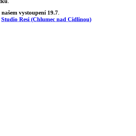
stků
.
 našem vystoupení 19.7
.
e
Studio Resi (Chlumec nad Cidlinou)