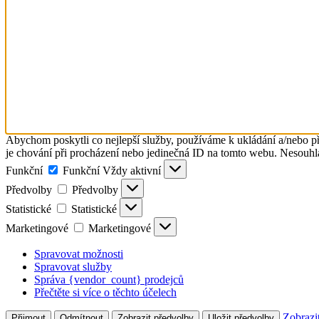
Abychom poskytli co nejlepší služby, používáme k ukládání a/nebo př
je chování při procházení nebo jedinečná ID na tomto webu. Nesouhlas
Funkční
Funkční
Vždy aktivní
Předvolby
Předvolby
Statistické
Statistické
Marketingové
Marketingové
Spravovat možnosti
Spravovat služby
Správa {vendor_count} prodejců
Přečtěte si více o těchto účelech
Zobrazi
Přijmout
Odmítnout
Zobrazit předvolby
Uložit předvolby