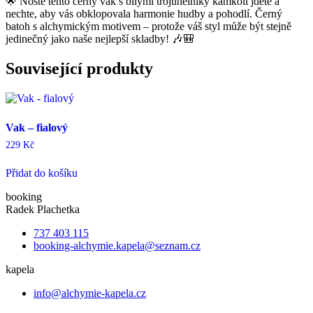
🌟 Noste tento černý vak s bílými trojúhelníky kamkoli jdete a
nechte, aby vás obklopovala harmonie hudby a pohodlí. Černý
batoh s alchymickým motivem – protože váš styl může být stejně
jedinečný jako naše nejlepší skladby! 🎶🎒
Související produkty
Vak – fialový
229
Kč
Přidat do košíku
booking
Radek Plachetka
737 403 115
booking-alchymie.kapela@seznam.cz
kapela
info@alchymie-kapela.cz