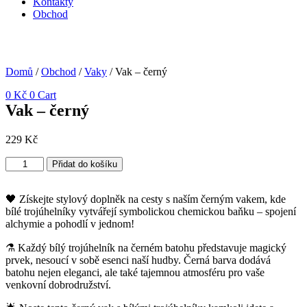
Kontakty
Obchod
Domů
/
Obchod
/
Vaky
/ Vak – černý
0
Kč
0
Cart
Vak – černý
229
Kč
Vak
Přidat do košíku
-
černý
množství
🖤 Získejte stylový doplněk na cesty s naším černým vakem, kde
bílé trojúhelníky vytvářejí symbolickou chemickou baňku – spojení
alchymie a pohodlí v jednom!
⚗️ Každý bílý trojúhelník na černém batohu představuje magický
prvek, nesoucí v sobě esenci naší hudby. Černá barva dodává
batohu nejen eleganci, ale také tajemnou atmosféru pro vaše
venkovní dobrodružství.