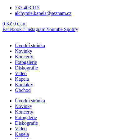
Přejít
737 403 115
k
alchymie.kapela@seznam.cz
obsahu
0
Kč
0
Cart
Facebook-f
Instagram
Youtube
Spotify
Úvodní stránka
Novinky
Koncerty
Fotogalerie
Diskografie
Video
Kapela
Kontakty
Obchod
Úvodní stránka
Novinky
Koncerty
Fotogalerie
Diskografie
Video
Kapela