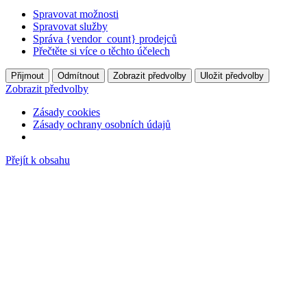
Spravovat možnosti
Spravovat služby
Správa {vendor_count} prodejců
Přečtěte si více o těchto účelech
Přijmout
Odmítnout
Zobrazit předvolby
Uložit předvolby
Zobrazit předvolby
Zásady cookies
Zásady ochrany osobních údajů
Přejít k obsahu
737 403 115
alchymie.kapela@seznam.cz
0
Kč
0
Cart
Facebook-f
Instagram
Youtube
Spotify
Úvodní stránka
Novinky
Koncerty
Fotogalerie